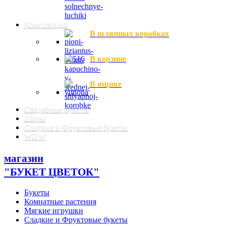
Композиции
В шляпных коробках
В корзине
В ящике
Свадебные букеты
Шары
Сладкие и Фруктовые букеты
WOW
магазин
"БУКЕТ ЦВЕТОК"
Букеты
Комнатные растения
Мягкие игрушки
Сладкие и Фруктовые букеты