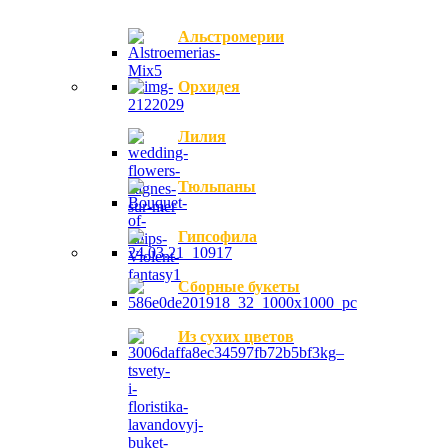
Альстромерии
Орхидея
Лилия
Тюльпаны
Гипсофила
Сборные букеты
Из сухих цветов