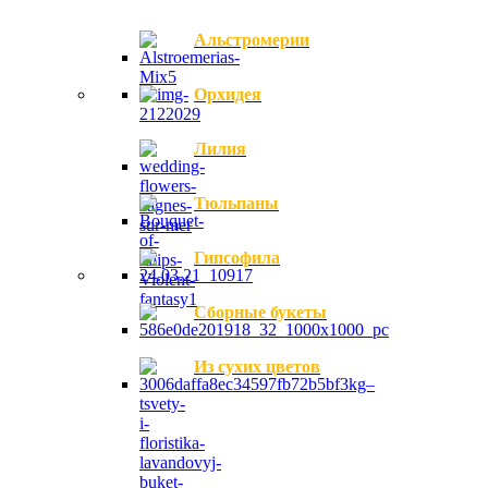
Альстромерии
Орхидея
Лилия
Тюльпаны
Гипсофила
Сборные букеты
Из сухих цветов