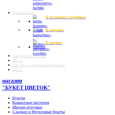
Композиции
В шляпных коробках
В корзине
В ящике
Свадебные букеты
Шары
Сладкие и Фруктовые букеты
WOW
магазин
"БУКЕТ ЦВЕТОК"
Букеты
Комнатные растения
Мягкие игрушки
Сладкие и Фруктовые букеты