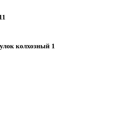
11
еулок колхозный 1