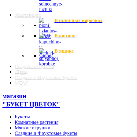
Композиции
В шляпных коробках
В корзине
В ящике
Свадебные букеты
Шары
Сладкие и Фруктовые букеты
WOW
магазин
"БУКЕТ ЦВЕТОК"
Букеты
Комнатные растения
Мягкие игрушки
Сладкие и Фруктовые букеты