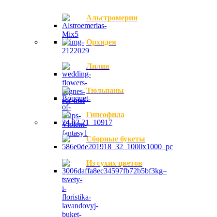
Альстромерии
Орхидея
Лилия
Тюльпаны
Гипсофила
Сборные букеты
Из сухих цветов