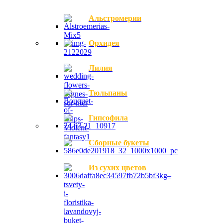
Альстромерии
Орхидея
Лилия
Тюльпаны
Гипсофила
Сборные букеты
Из сухих цветов