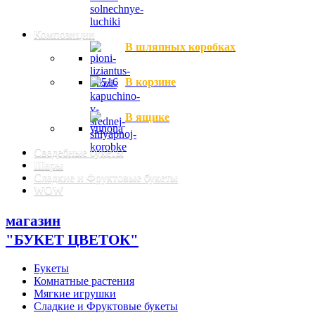
Композиции
В шляпных коробках
В корзине
В ящике
Свадебные букеты
Шары
Сладкие и Фруктовые букеты
WOW
магазин
"БУКЕТ ЦВЕТОК"
Букеты
Комнатные растения
Мягкие игрушки
Сладкие и Фруктовые букеты