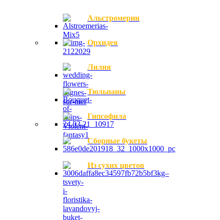
Альстромерии
Орхидея
Лилия
Тюльпаны
Гипсофила
Сборные букеты
Из сухих цветов