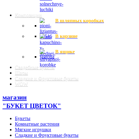
Композиции
В шляпных коробках
В корзине
В ящике
Свадебные букеты
Шары
Сладкие и Фруктовые букеты
WOW
магазин
"БУКЕТ ЦВЕТОК"
Букеты
Комнатные растения
Мягкие игрушки
Сладкие и Фруктовые букеты