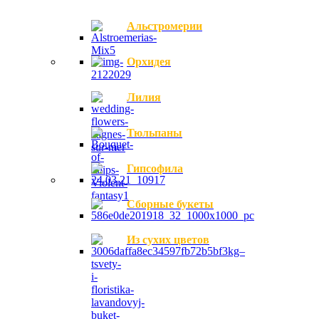
Альстромерии
Орхидея
Лилия
Тюльпаны
Гипсофила
Сборные букеты
Из сухих цветов