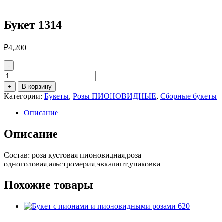
Букет 1314
₽
4,200
-
Количество
товара
+
В корзину
Букет
Категории:
Букеты
,
Розы ПИОНОВИДНЫЕ
,
Сборные букеты
1314
Описание
Описание
Состав: роза кустовая пионовидная,роза
одноголовая,альстромерия,эвкалипт,упаковка
Похожие товары