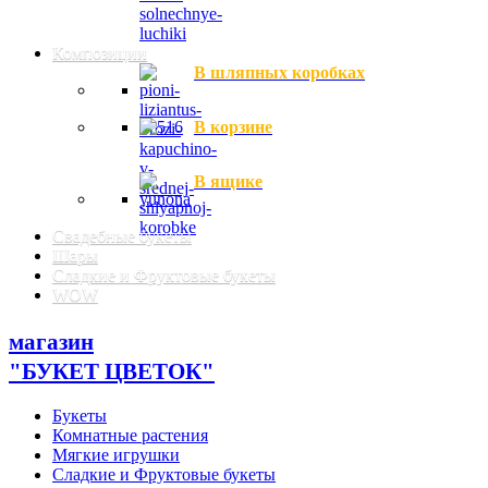
Композиции
В шляпных коробках
В корзине
В ящике
Свадебные букеты
Шары
Сладкие и Фруктовые букеты
WOW
магазин
"БУКЕТ ЦВЕТОК"
Букеты
Комнатные растения
Мягкие игрушки
Сладкие и Фруктовые букеты