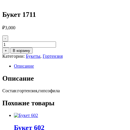
Букет 1711
₽
3,000
-
Количество
товара
+
В корзину
Букет
Категории:
Букеты
,
Гортензия
1711
Описание
Описание
Состав:гортензия,гипсофила
Похожие товары
Букет 602