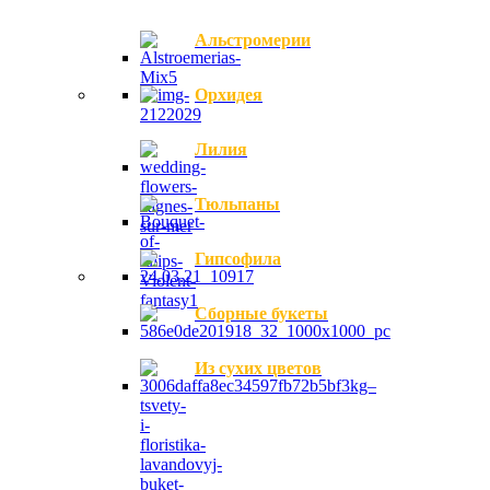
Альстромерии
Орхидея
Лилия
Тюльпаны
Гипсофила
Сборные букеты
Из сухих цветов