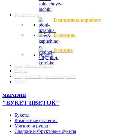
Композиции
В шляпных коробках
В корзине
В ящике
Свадебные букеты
Шары
Сладкие и Фруктовые букеты
WOW
магазин
"БУКЕТ ЦВЕТОК"
Букеты
Комнатные растения
Мягкие игрушки
Сладкие и Фруктовые букеты