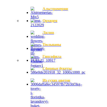
Альстромерии
Орхидея
Лилия
Тюльпаны
Гипсофила
Сборные букеты
Из сухих цветов