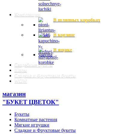
Композиции
В шляпных коробках
В корзине
В ящике
Свадебные букеты
Шары
Сладкие и Фруктовые букеты
WOW
магазин
"БУКЕТ ЦВЕТОК"
Букеты
Комнатные растения
Мягкие игрушки
Сладкие и Фруктовые букеты