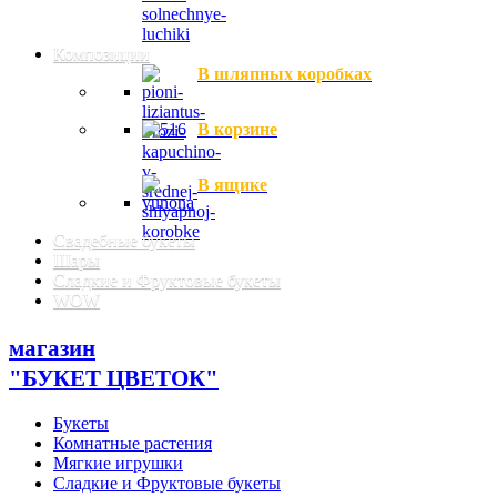
Композиции
В шляпных коробках
В корзине
В ящике
Свадебные букеты
Шары
Сладкие и Фруктовые букеты
WOW
магазин
"БУКЕТ ЦВЕТОК"
Букеты
Комнатные растения
Мягкие игрушки
Сладкие и Фруктовые букеты