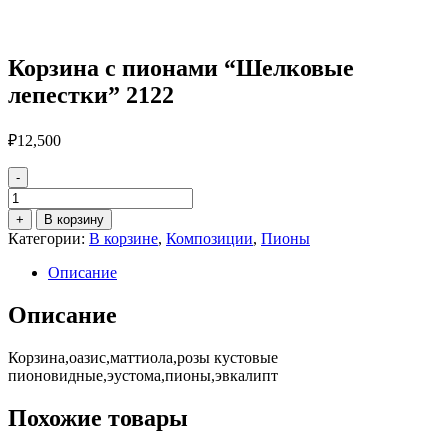
Корзина с пионами “Шелковые
лепестки” 2122
₽
12,500
-
Количество
товара
+
В корзину
Корзина
Категории:
В корзине
,
Композиции
,
Пионы
с
пионами
Описание
"Шелковые
лепестки"
Описание
2122
Корзина,оазис,маттиола,розы кустовые
пионовидные,эустома,пионы,эвкалипт
Похожие товары