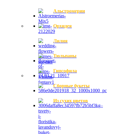
Альстромерии
Орхидея
Лилия
Тюльпаны
Гипсофила
Сборные букеты
Из сухих цветов