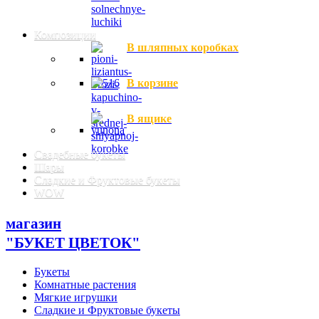
Композиции
В шляпных коробках
В корзине
В ящике
Свадебные букеты
Шары
Сладкие и Фруктовые букеты
WOW
магазин
"БУКЕТ ЦВЕТОК"
Букеты
Комнатные растения
Мягкие игрушки
Сладкие и Фруктовые букеты