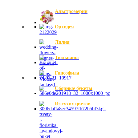
Альстромерии
Орхидея
Лилия
Тюльпаны
Гипсофила
Сборные букеты
Из сухих цветов