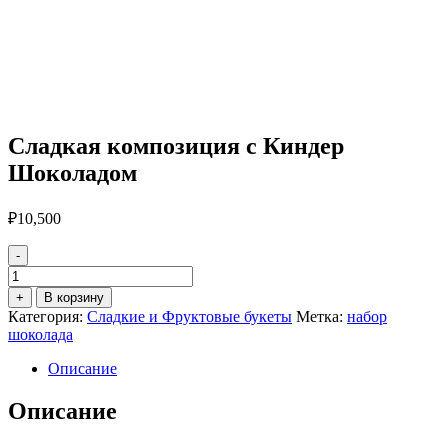
Сладкая композиция с Киндер
Шоколадом
₽
10,500
-
Количество
товара
+
В корзину
Сладкая
Категория:
Сладкие и Фруктовые букеты
Метка:
набор
композиция
шоколада
с
Киндер
Описание
Шоколадом
Описание