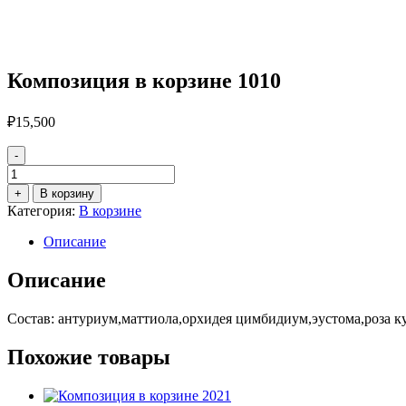
Композиция в корзине 1010
₽
15,500
-
Количество
товара
+
В корзину
Композиция
Категория:
В корзине
в
корзине
Описание
1010
Описание
Состав: антуриум,маттиола,орхидея цимбидиум,эустома,роза к
Похожие товары