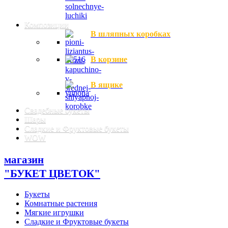
Композиции
В шляпных коробках
В корзине
В ящике
Свадебные букеты
Шары
Сладкие и Фруктовые букеты
WOW
магазин
"БУКЕТ ЦВЕТОК"
Букеты
Комнатные растения
Мягкие игрушки
Сладкие и Фруктовые букеты