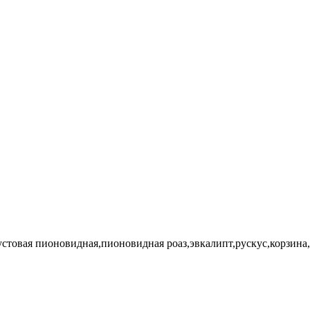
устовая пионовидная,пионовидная роаз,эвкалипт,рускус,корзина,