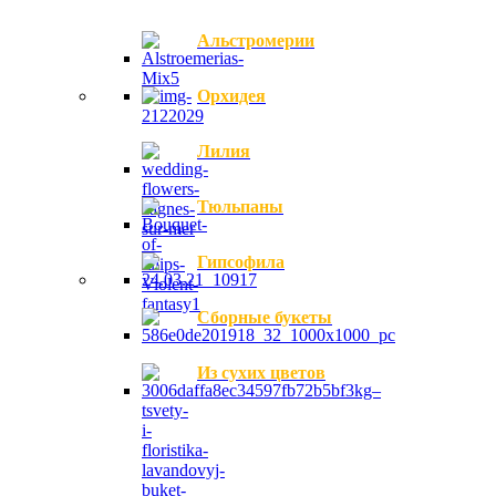
Альстромерии
Орхидея
Лилия
Тюльпаны
Гипсофила
Сборные букеты
Из сухих цветов