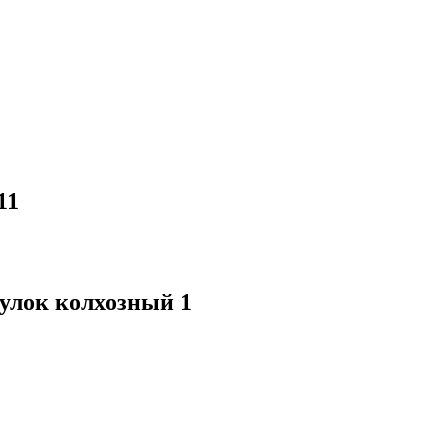
11
еулок колхозный 1